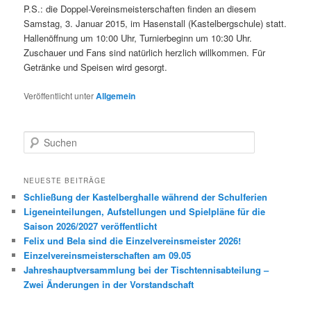
P.S.: die Doppel-Vereinsmeisterschaften finden an diesem
Samstag, 3. Januar 2015, im Hasenstall (Kastelbergschule) statt.
Hallenöffnung um 10:00 Uhr, Turnierbeginn um 10:30 Uhr.
Zuschauer und Fans sind natürlich herzlich willkommen. Für
Getränke und Speisen wird gesorgt.
Veröffentlicht unter
Allgemein
S
u
c
h
NEUESTE BEITRÄGE
e
Schließung der Kastelberghalle während der Schulferien
n
Ligeneinteilungen, Aufstellungen und Spielpläne für die
Saison 2026/2027 veröffentlicht
Felix und Bela sind die Einzelvereinsmeister 2026!
Einzelvereinsmeisterschaften am 09.05
Jahreshauptversammlung bei der Tischtennisabteilung –
Zwei Änderungen in der Vorstandschaft