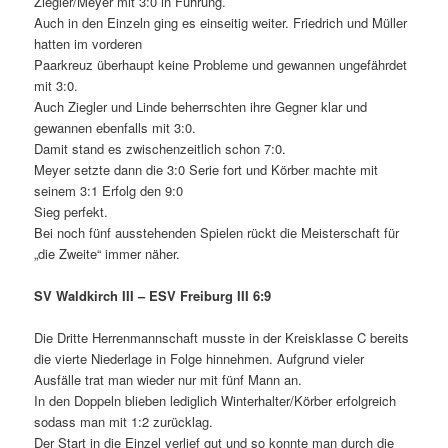
Ziegler/Meyer mit 3:0 in Führung.
Auch in den Einzeln ging es einseitig weiter. Friedrich und Müller
hatten im vorderen
Paarkreuz überhaupt keine Probleme und gewannen ungefährdet
mit 3:0.
Auch Ziegler und Linde beherrschten ihre Gegner klar und
gewannen ebenfalls mit 3:0.
Damit stand es zwischenzeitlich schon 7:0.
Meyer setzte dann die 3:0 Serie fort und Körber machte mit
seinem 3:1 Erfolg den 9:0
Sieg perfekt.
Bei noch fünf ausstehenden Spielen rückt die Meisterschaft für
„die Zweite“ immer näher.
SV Waldkirch III – ESV Freiburg III
6:9
Die Dritte Herrenmannschaft musste in der Kreisklasse C bereits
die vierte Niederlage in Folge hinnehmen. Aufgrund vieler
Ausfälle trat man wieder nur mit fünf Mann an.
In den Doppeln blieben lediglich Winterhalter/Körber erfolgreich
sodass man mit 1:2 zurücklag.
Der Start in die Einzel verlief gut und so konnte man durch die