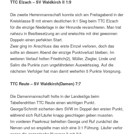
TTC Elzach – SV Waldkirch II
1:9
Die zweite Herrenmannschaft konnte sich am Freitagabend in der
Kreisklasse B mit einem deutlichen 9:1 Sieg beim TTC Elzach
für die einzige Niederlage in der Hinrunde revanchieren. Man trat
nahezu in Bestbesetzung an und erwischte mit drei gewonnen
Doppeln einen perfekten Start.
Zwar ging im Anschluss das erste Einzel verloren, doch das
sollte an diesem Abend der einzige Punktverlust bleiben. Im
weiteren Verlauf holten Friedrich(2), Müller, Ziegler, Linde und
Salim die Punkte zum ungefährdeten Auswärtssieg. Auf die
nächsten Verfolger hat man damit weiterhin 5 Punkte Vorsprung.
TTC Reute – SV Waldkirch(Damen) 7:7
Die Damenmannschaft holte in der Landesliga beim
Tabellendritten TTC Reute einen wichtigen Punkt.
Georga/Schmitt sicherten dem SVW im Doppel den ersten Punkt,
während sich Ruf/Läufer knapp geschlagen geben mussten.
Im vorderen Paarkreuz behielten Georga und Ruf zunächst die
Nerven und so erspielte man sich eine 3:1 Führung. Läufer verlor
gegen die gegnerische Nummer 3 mit 2:3,