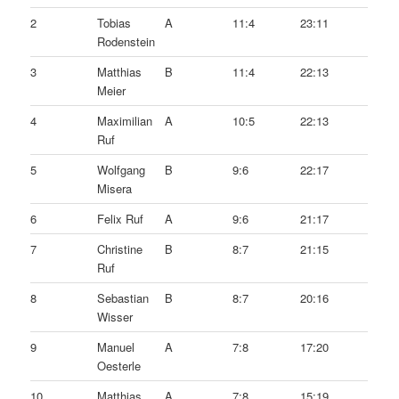
2
Tobias
A
11:4
23:11
Rodenstein
3
Matthias
B
11:4
22:13
Meier
4
Maximilian
A
10:5
22:13
Ruf
5
Wolfgang
B
9:6
22:17
Misera
6
Felix Ruf
A
9:6
21:17
7
Christine
B
8:7
21:15
Ruf
8
Sebastian
B
8:7
20:16
Wisser
9
Manuel
A
7:8
17:20
Oesterle
10
Matthias
A
7:8
15:19