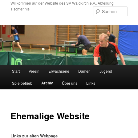
Zum
Willkommen auf der Website des SV Waldkirch e.V., Abteilung
Tischtennis
primären
Such
Inhalt
springen
Hauptmenü
Start
Verein
Erwachsene
Damen
Jugend
Archiv
Spielbetrieb
Über uns
Links
Ehemalige Website
Links zur alten Webpage