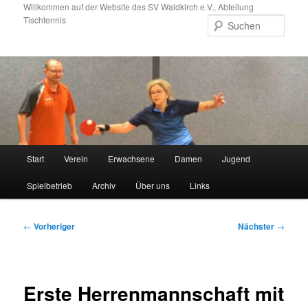
Zum
Willkommen auf der Website des SV Waldkirch e.V., Abteilung
Tischtennis
primären
Such
Inhalt
springen
Hauptmenü
Start
Verein
Erwachsene
Damen
Jugend
Spielbetrieb
Archiv
Über uns
Links
Beitragsnavigation
←
Vorheriger
Nächster
→
Erste Herrenmannschaft mit